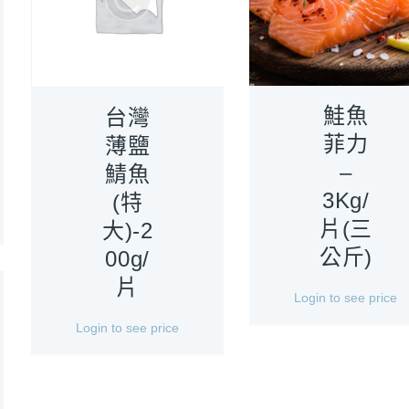
鮭魚
台灣
菲力
薄鹽
–
鯖魚
3Kg/
(特
片(三
大)-2
公斤)
00g/
片
Login to see price
Login to see price