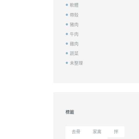
軟體
帶殼
豬肉
牛肉
雞肉
蔬菜
未整理
標籤
去骨
家禽
拌