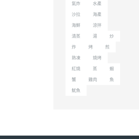
氣炸
水產
沙拉
海產
海鮮
涼拌
清蒸
湯
炒
炸
烤
煎
熟凍
燒烤
紅燒
蒸
蝦
蟹
雞肉
魚
魷魚