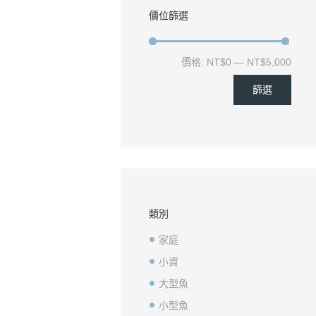
價位篩選
價格:
NT$0
—
NT$5,000
篩選
類別
家庭
小資
大型魚
小型魚