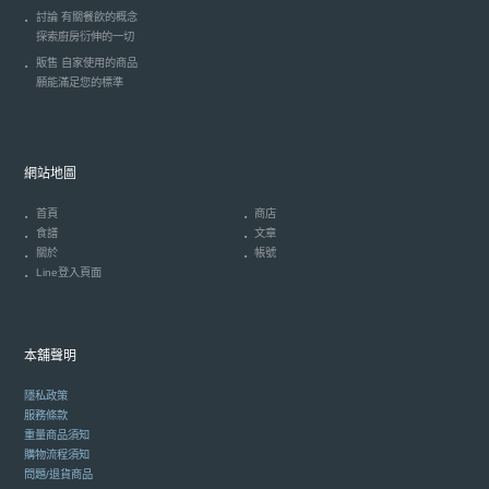
討論 有關餐飲的概念
探索廚房衍伸的一切
販售 自家使用的商品
願能滿足您的標準
網站地圖
首頁
商店
食譜
文章
關於
帳號
Line登入頁面
本舖聲明
隱私政策
服務條款
重量商品須知
購物流程須知
問題/退貨商品