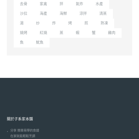
去骨
家禽
拌
氣炸
水產
沙拉
海產
海鮮
涼拌
清蒸
湯
炒
炸
烤
煎
熟凍
燒烤
紅燒
蒸
蝦
蟹
雞肉
魚
魷魚
關於子系家本舖
分享 簡單易學的食譜
在家就能輕鬆烹調