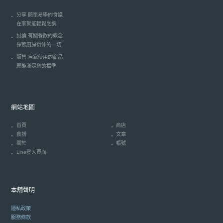
分享 簡單易學的食譜
在家就能輕鬆烹調
討論 有關餐飲的概念
探索廚房衍伸的一切
販售 自家使用的商品
願能滿足您的標準
網站地圖
首頁
商店
食譜
文章
關於
帳號
Line登入頁面
本舖聲明
隱私政策
服務條款