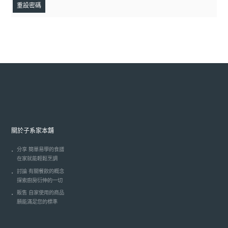
重設密碼
關於子系家本舖
分享 簡單易學的食譜
在家就能輕鬆烹調
討論 有關餐飲的概念
探索廚房衍伸的一切
販售 自家使用的商品
願能滿足您的標準