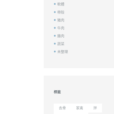
軟體
帶殼
豬肉
牛肉
雞肉
蔬菜
未整理
標籤
去骨
家禽
拌