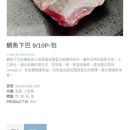
鯛魚下巴 9/10P-包
Login to see price
鯛魚下巴是鯛魚身上肉質最為豐富且鮮嫩的部分，擁有自然的脂肪分布，入
口即化。適合各種料理方式，如清蒸、烤、煮湯或燉煮。富含蛋白質和
Omega-3，對身體健康有益。這款產品是低脂高蛋白的選擇，適合健康飲食
者。
貨號:
duysb10pk-10b
分類:
家庭
,
小型魚
標籤:
炸
,
烤
,
煎
,
魚
PRODUCT ID:
893