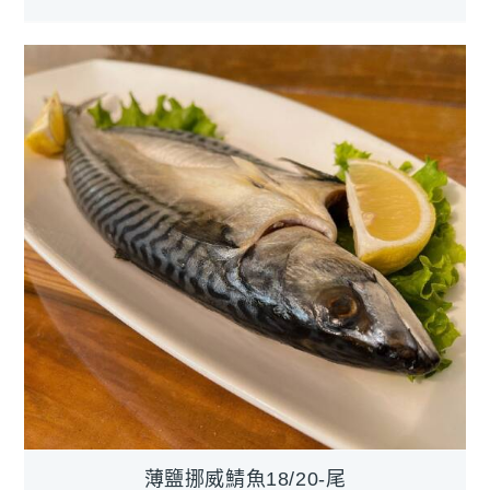
薄鹽挪威鯖魚18/20-尾