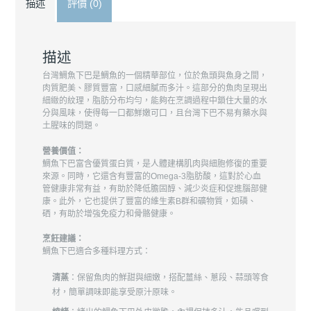
描述
評價 (0)
描述
台灣鯛魚下巴是鯛魚的一個精華部位，位於魚頭與魚身之間，
肉質肥美、膠質豐富，口感細膩而多汁。這部分的魚肉呈現出
細緻的紋理，脂肪分布均勻，能夠在烹調過程中鎖住大量的水
分與風味，使得每一口都鮮嫩可口，且台灣下巴不易有藥水與
土腥味的問題。
營養價值：
鯛魚下巴富含優質蛋白質，是人體建構肌肉與細胞修復的重要
來源。同時，它還含有豐富的Omega-3脂肪酸，這對於心血
管健康非常有益，有助於降低膽固醇、減少炎症和促進腦部健
康。此外，它也提供了豐富的維生素B群和礦物質，如磷、
硒，有助於增強免疫力和骨骼健康。
烹飪建議：
鯛魚下巴適合多種料理方式：
清蒸
：保留魚肉的鮮甜與細嫩，搭配薑絲、蔥段、蒜頭等食
材，簡單調味即能享受原汁原味。