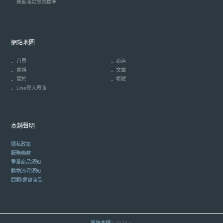
願能滿足您的標準
網站地圖
首頁
商店
食譜
文章
關於
帳號
Line登入頁面
本舖聲明
隱私政策
服務條款
重量商品須知
購物流程須知
問題/退貨商品
風味本鋪
© 2026。