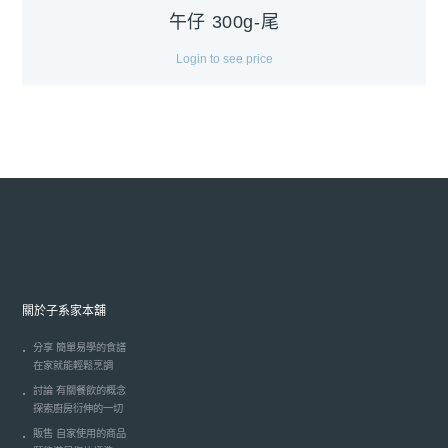
午仔 300g-尾
Login to see price
關於子系家本舖
分享 簡單易學的食譜
在家就能輕鬆烹調
討論 有關餐飲的概念
探索廚房衍伸的一切
販售 自家使用的商品