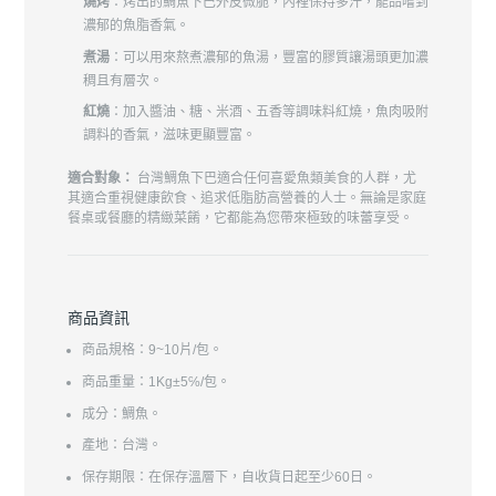
燒烤
：烤出的鯛魚下巴外皮微脆，內裡保持多汁，能品嚐到
濃郁的魚脂香氣。
煮湯
：可以用來熬煮濃郁的魚湯，豐富的膠質讓湯頭更加濃
稠且有層次。
紅燒
：加入醬油、糖、米酒、五香等調味料紅燒，魚肉吸附
調料的香氣，滋味更顯豐富。
適合對象：
台灣鯛魚下巴適合任何喜愛魚類美食的人群，尤
其適合重視健康飲食、追求低脂肪高營養的人士。無論是家庭
餐桌或餐廳的精緻菜餚，它都能為您帶來極致的味蕾享受。
商品資訊
商品規格：9~10片/包。
商品重量：1Kg±5℅/包。
成分：鯛魚。
產地：台灣。
保存期限：在保存溫層下，自收貨日起至少60日。