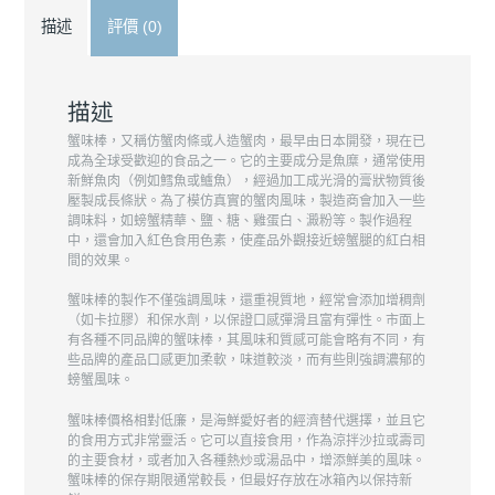
描述
評價 (0)
描述
蟹味棒，又稱仿蟹肉條或人造蟹肉，最早由日本開發，現在已
成為全球受歡迎的食品之一。它的主要成分是魚糜，通常使用
新鮮魚肉（例如鱈魚或鱸魚），經過加工成光滑的膏狀物質後
壓製成長條狀。為了模仿真實的蟹肉風味，製造商會加入一些
調味料，如螃蟹精華、鹽、糖、雞蛋白、澱粉等。製作過程
中，還會加入紅色食用色素，使產品外觀接近螃蟹腿的紅白相
間的效果。
蟹味棒的製作不僅強調風味，還重視質地，經常會添加增稠劑
（如卡拉膠）和保水劑，以保證口感彈滑且富有彈性。市面上
有各種不同品牌的蟹味棒，其風味和質感可能會略有不同，有
些品牌的產品口感更加柔軟，味道較淡，而有些則強調濃郁的
螃蟹風味。
蟹味棒價格相對低廉，是海鮮愛好者的經濟替代選擇，並且它
的食用方式非常靈活。它可以直接食用，作為涼拌沙拉或壽司
的主要食材，或者加入各種熱炒或湯品中，增添鮮美的風味。
蟹味棒的保存期限通常較長，但最好存放在冰箱內以保持新