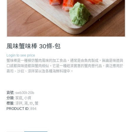
風味蟹味棒 30條-包
Login to see price
蟹味棒是一種模仿蟹肉風味的加工食品，通常是由魚肉製成，無論是味道與
口感都與味道都與蟹肉相似。它是一種經濟實惠的蟹肉替代品，廣泛應用於
壽司、沙拉、涼拌菜以及各種海鮮料理中。
貨號:
swb30t-20b
分類:
家庭
,
小資
標籤:
涼拌
,
湯
,
炒
,
蟹
PRODUCT ID:
894