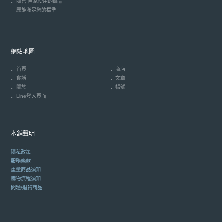
販售 自家使用的商品
願能滿足您的標準
網站地圖
首頁
商店
食譜
文章
關於
帳號
Line登入頁面
本舖聲明
隱私政策
服務條款
重量商品須知
購物流程須知
問題/退貨商品