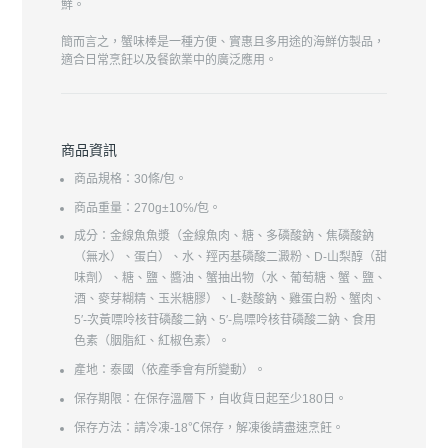
鮮。
簡而言之，蟹味棒是一種方便、實惠且多用途的海鮮仿製品，
適合日常烹飪以及餐飲業中的廣泛應用。
商品資訊
商品規格：30條/包。
商品重量：270g±10℅/包。
成分：
金線魚魚漿（金線魚肉、糖、多磷酸鈉、焦磷酸鈉
（無水）、蛋白）、水、羥丙基磷酸二澱粉、D-山梨醇（甜
味劑）、糖、鹽、醬油、蟹抽出物（水、葡萄糖、蟹、鹽、
酒、麥芽糊精、玉米糖膠）、L-麩酸鈉、雞蛋白粉、蟹肉、
5′-次黃嘌呤核苷磷酸二鈉、5′-鳥嘌呤核苷磷酸二鈉、食用
色素（胭脂紅、紅椒色素）。
產地：泰國（依產季會有所變動）。
保存期限：在保存溫層下，自收貨日起至少180日。
保存方法：請冷凍-18℃保存，解凍後請盡速烹飪。