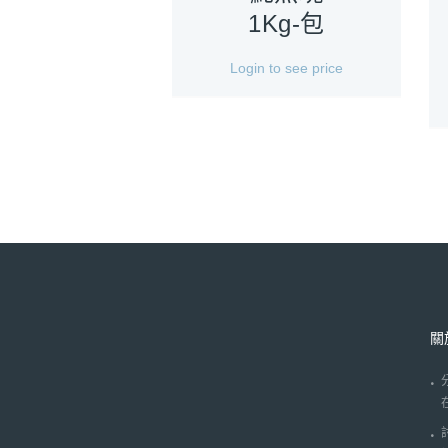
1Kg-包
Login to see price
關