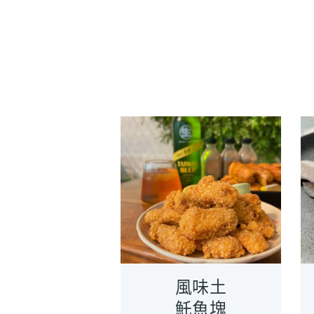
風味土
魠魚塊