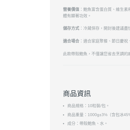
營養價值
：鮑魚富含蛋白質、維生素
體有顯著功效。
儲存方式
：冷藏保存，開封後建議盡
適合場合
：適合家庭聚餐、節日慶祝
此款帶殼鮑魚，不僅讓您省去烹調的
商品資訊
商品規格：10粒裝/包。
商品重量：1000g±3℅（含包冰45
成分：帶殼鮑魚、水。