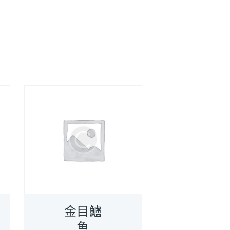
金目鱸
魚