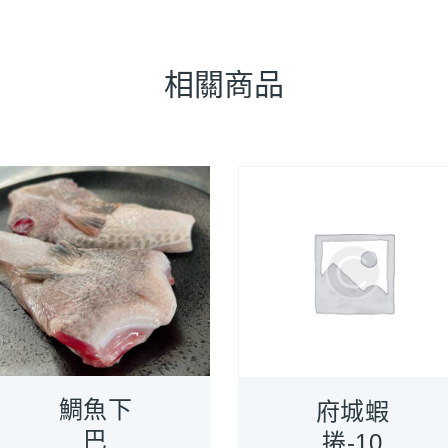
相關商品
鯛魚下
府城蝦
巴
捲-10