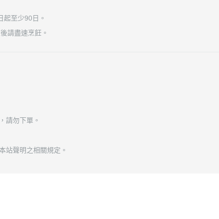
起至少90日。
凍後請盡速烹飪。
，請勿下單。
本站聲明之相關規定。