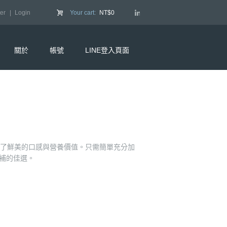
er
Login
Your cart:
NT$0
關於
帳號
LINE登入頁面
留了鮮美的口感與營養價值。只需簡單充分加
補的佳選。