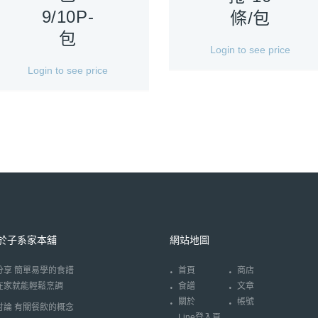
9/10P-
條/包
包
Login to see price
Login to see price
於子系家本舖
網站地圖
分享 簡單易學的食譜
首頁
商店
在家就能輕鬆烹調
食譜
文章
關於
帳號
討論 有關餐飲的概念
Line登入頁