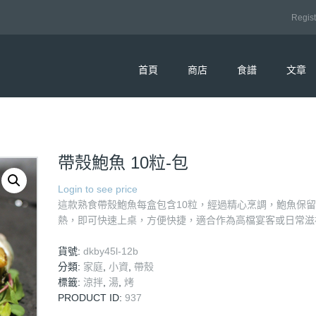
Regist
首頁
商店
食譜
文章
帶殼鮑魚 10粒-包
Login to see price
這款熟食帶殼鮑魚每盒包含10粒，經過精心烹調，鮑魚保
熱，即可快速上桌，方便快捷，適合作為高檔宴客或日常滋
貨號:
dkby45l-12b
分類:
家庭
,
小資
,
帶殼
標籤:
涼拌
,
湯
,
烤
PRODUCT ID:
937