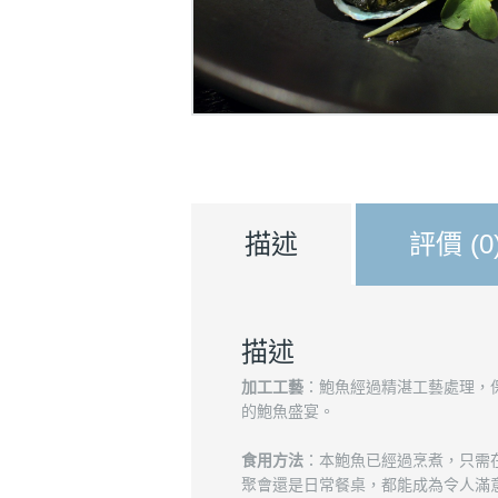
描述
評價 (0
描述
加工工藝
：鮑魚經過精湛工藝處理，
的鮑魚盛宴。
食用方法
：本鮑魚已經過烹煮，只需
聚會還是日常餐桌，都能成為令人滿