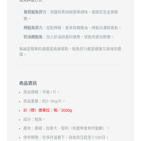
常見料理方式
：
香煎鮭魚菲力
：用鹽與黑胡椒簡單調味，兩面煎至金黃酥
脆。
烤鮭魚菲力
：搭配檸檬、香草與橄欖油，烤製出濃郁香氣。
奶油燉鮭魚
：加入奶油與香料燉煮，使魚肉更加軟嫩。
無論是簡單料理還是高級餐點，鮭魚菲力都是健康又美味的選
擇。
商品資訊
商品規格：半尾 / 片。
商品重量：約2~3Kg/片。
計（標）價單位：每／3000g
成分：鮭魚。
產地：挪威、加拿大、智利（依產季會有所變動）。
保存期限：在保存溫層下，自收貨日起至少180日。