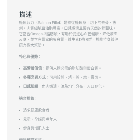
描述
鮭魚菲力（Salmon Fillet）是指從鮭魚身上切下的去骨、拔
刺，肉質細膩且油脂豐富，口感嫩滑且帶有天然的鮮甜味。
它富含Omega-3脂肪酸，有助於促進心血管健康、降低發炎
反應，並含有豐富的蛋白質、維生素D與B群，對維持身體健
康有極大幫助。
特色與優勢
：
高營養價值
：提供人體必需的脂肪酸與蛋白質。
多種烹調方式
：可用於煎、烤、蒸、燉、壽司。
口感細緻
：魚肉嫩滑，油脂均勻分布，入口即化。
適合對象
：
追求健康飲食者
兒童、孕婦與老年人
健身與增肌人士