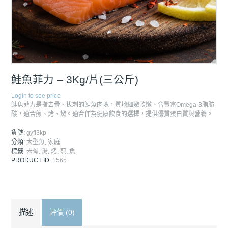
鮭魚菲力 – 3Kg/片(三公斤)
Login to see price
鮭魚菲力是指去骨、拔刺的鮭魚肉塊，質地細嫩軟嫩、含豐富Omega-3脂肪
酸，適合煎、烤、燉。適合作為健康飲食的選擇，提供優質蛋白質與營養。
貨號:
gyfl3kp
分類:
大型魚
,
家庭
標籤:
去骨
,
湯
,
烤
,
煎
,
魚
PRODUCT ID:
1565
描述
評價 (0)