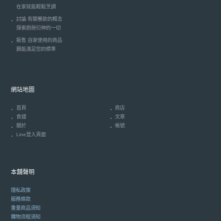
在家就能輕鬆烹調
討論 有關餐飲的概念
探索廚房衍伸的一切
販售 自家使用的商品
願能滿足您的標準
網站地圖
首頁
商店
食譜
文章
關於
帳號
Line登入頁面
本舖聲明
隱私政策
服務條款
重量商品須知
購物流程須知